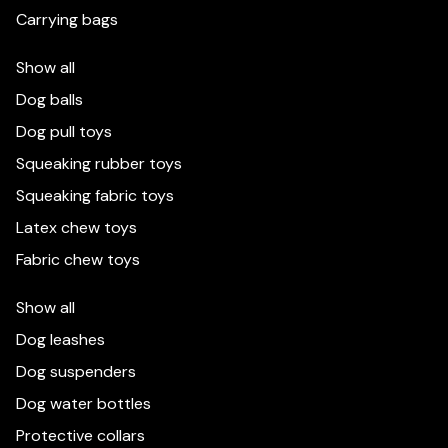
Carrying bags
Show all
Dog balls
Dog pull toys
Squeaking rubber toys
Squeaking fabric toys
Latex chew toys
Fabric chew toys
Show all
Dog leashes
Dog suspenders
Dog water bottles
Wir verwenden Cookies, um Ihre Erfahrung auf
Protective collars
dieser Website zu verbessern. Detailliertere