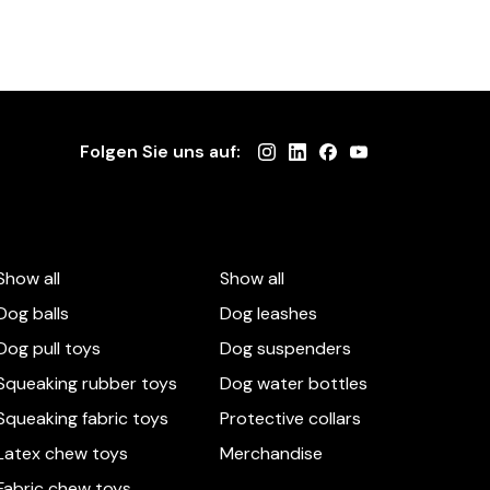
Folgen Sie uns auf:
Show all
Show all
Dog balls
Dog leashes
Dog pull toys
Dog suspenders
Squeaking rubber toys
Dog water bottles
Squeaking fabric toys
Protective collars
Latex chew toys
Merchandise
Fabric chew toys