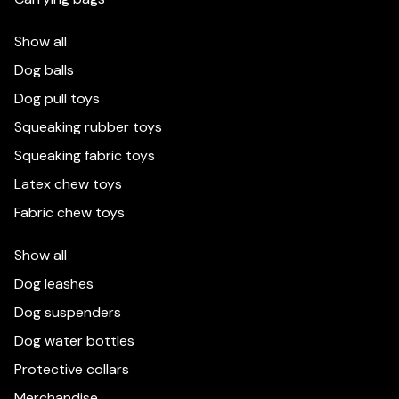
Show all
Dog balls
Dog pull toys
Squeaking rubber toys
Squeaking fabric toys
Latex chew toys
Fabric chew toys
Show all
Dog leashes
Dog suspenders
Dog water bottles
Protective collars
Utilizamos cookies para mejorar su experiencia en
este sitio web. Se publica información más
Merchandise