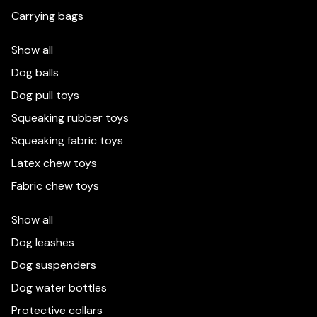
Carrying bags
Show all
Dog balls
Dog pull toys
Squeaking rubber toys
Squeaking fabric toys
Latex chew toys
Fabric chew toys
Show all
Dog leashes
Dog suspenders
Dog water bottles
Protective collars
Käytämme evästeitä parantaaksemme kokemustasi