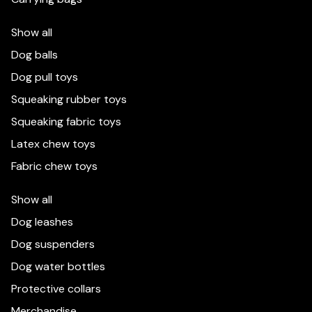
Show all
Dog balls
Dog pull toys
Squeaking rubber toys
Squeaking fabric toys
Latex chew toys
Fabric chew toys
Show all
Dog leashes
Dog suspenders
Dog water bottles
Protective collars
Käytämme evästeitä parantaaksemme kokemustasi
tällä verkkosivustolla. Yksityiskohtaisempia tietoja
Merchandise