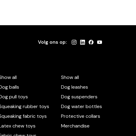
Volg ons op:
Show all
Show all
Dog balls
Dog leashes
Dog pull toys
Dog suspenders
Squeaking rubber toys
Dog water bottles
Squeaking fabric toys
Protective collars
Latex chew toys
Merchandise
Fabric chew toys