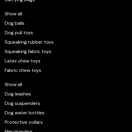
Show all
Dog balls
Dog pull toys
Squeaking rubber toys
Squeaking fabric toys
Latex chew toys
Fabric chew toys
Show all
Dog leashes
Dog suspenders
Dog water bottles
Мы используем файлы cookie, чтобы улучшить ваш
Protective collars
опыт работы с этим веб-сайтом. Более подробная
информация опубликована:
Политика
Merchandise